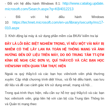
http://www.catalog.update.
- Đối với hệ điều hành Windows 8.1:
microsoft.com/Search.aspx?q=
KB4012213
- Đối với hệ điều hành Windows
https://technet.microsoft.com/en-us/library/security/ms17-
10:
010.aspx
3. Khởi động lại máy & sử dụng phần mềm của BKAV kiểm tra lại
ĐÂY LÀ LỖI ĐẶC BIỆT NGHIÊM TRỌNG, VÌ NẾU MỘT VÀI MÁY BỊ
NHIỄM CÓ THỂ LÂY LAN RA TOÀN HỆ THỐNG MẠNG VÀ ẢNH
HƯỞNG ĐẾN DỮ LIỆU TRÊN MÁY, DO ĐÓ
TRUNG TÂM TT-QTM
KÍNH ĐỀ NGHỊ CÁC ĐƠN VỊ, QUÍ THẦY/CÔ VÀ CÁC BẠN HỌC
VIÊN/SINH VIÊN QUAN TÂM THỰC HIỆN
Ngoài ra quý thầy/cô và các bạn học viên/sinh viên phải thường
xuyên: Cập nhật chương trình diệt Virus, vá lỗi hệ điều hành, sao lưu
dữ liệu và đề cao cảnh giác khi sử dụng email, mạng xã hội...
Trong quá trình thực hiện, nếu cần sự hỗ trợ quý thầy/cô và các bạn
học viên/sinh viên, giúp liên hệ với cán bộ của Trung tâm Thông tin
và Quản trị mạng theo: