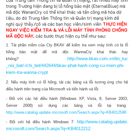
của Trung tâm Thông tin và Quản trị mạng, rất nhiều máy tính
trong Trường hiện đang bị lỗ hổng bảo mật (EternalBlue) mà
mã độc WananCry có thể khai thác và tấn công mã hóa dữ
liệu, do đó Trung tâm Thông tin và Quản trị mạng kính đề
nghị quý thầy/cô và các bạn học viên/sinh viên
THỰC HIỆN
NGAY VIỆC KIỂM TRA & VÁ LỖI MÁY TÍNH PHÒNG CHỐNG
MÃ ĐỘC NÀY,
các bước thực hiện cụ thể như sau:
1. Tải phần mềm của Cty BKAV để kiểm tra xem máy tính có bị lỗ
hổng bảo mật để mã độc
WannaCry
khai thác hay
http://www.bkav.com.vn/tin_tuc
không?
_noi_bat/-/chi_tiet/442644/bka
v-phat-hanh-cong-cu-mien-phi-
kiem-tra-
wanna
-crypt
2. Nếu máy tính có lỗ hổng, tải các bảng vá lỗi tương ứng cho hệ
điều hành trên trang của Microsoft và tiến hành vá lỗi:
- Đối với các hệ điều hành (Windows XP, Vista, 8, Server 2003,
Server 2008) sử dụng các bảng vá lỗi tại trang:
http://www.catalog.update.micr
osoft.com/Search.aspx?q=KB4012
598
http://www.catalog.update.
- Đối với hệ điều hành Windows 7:
microsoft.com/Search.aspx?q=
KB4012212